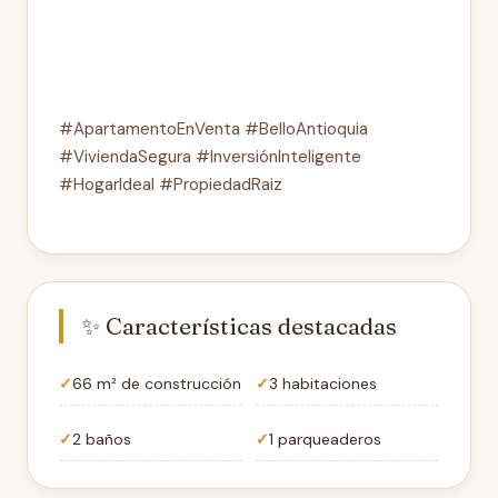
#ApartamentoEnVenta #BelloAntioquia
#ViviendaSegura #InversiónInteligente
#HogarIdeal #PropiedadRaiz
✨ Características destacadas
66 m² de construcción
3 habitaciones
2 baños
1 parqueaderos