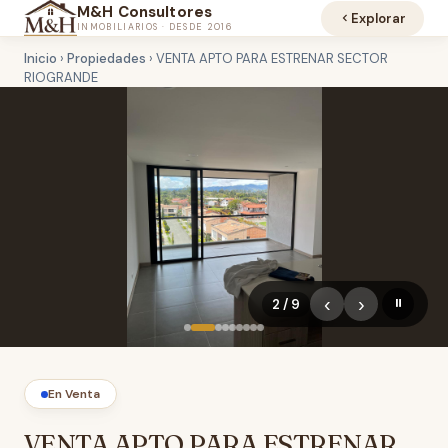
M&H Consultores
Explorar
INMOBILIARIOS · DESDE 2016
Inicio
›
Propiedades
›
VENTA APTO PARA ESTRENAR SECTOR
RIOGRANDE
‹
›
2 / 9
⏸
En Venta
VENTA APTO PARA ESTRENAR