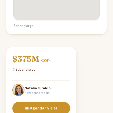
Sabanalarga
$375M
COP
Sabanalarga
Natalia Giraldo
⚡ Responde rápido
📅 Agendar visita