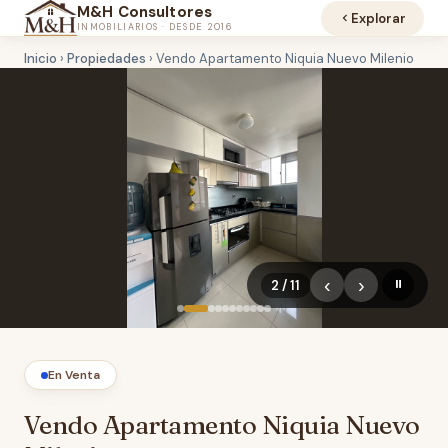
M&H Consultores
Explorar
INMOBILIARIOS · DESDE 2016
Inicio
›
Propiedades
›
Vendo Apartamento Niquia Nuevo Milenio
‹
›
2 / 11
⏸
En Venta
Vendo Apartamento Niquia Nuevo